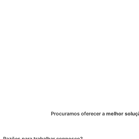
Procuramos oferecer a
melhor soluç
Razões para trabalhar connosco?