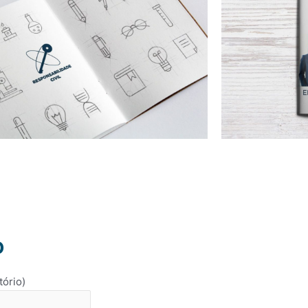
o
tório)